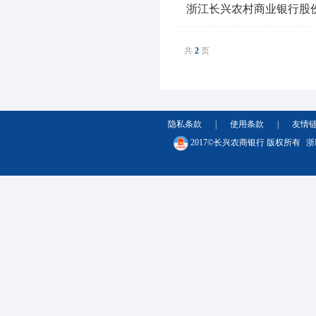
浙江长兴农村商业银行股份
共
2
页
隐私条款
|
使用条款
|
友情
2017©长兴农商银行 版权所有
浙I